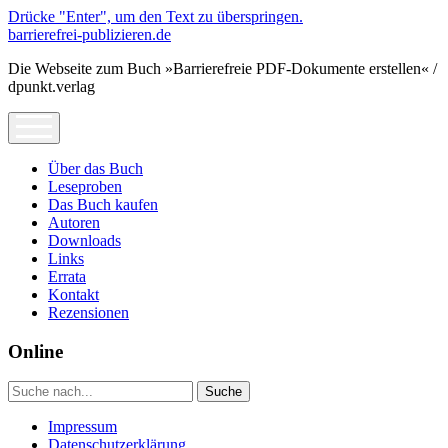
Drücke "Enter", um den Text zu überspringen.
barrierefrei-publizieren.de
Die Webseite zum Buch »Barrierefreie PDF-Dokumente erstellen« /
dpunkt.verlag
open
menu
Über das Buch
Leseproben
Das Buch kaufen
Autoren
Downloads
Links
Errata
Kontakt
Rezensionen
Online
Seitenleiste
Suche
Impressum
Datenschutzerklärung