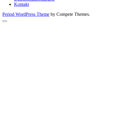
Kontakt
Period WordPress Theme
by Compete Themes.
Scroll
to
the
top